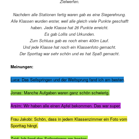
Zielwerfen.
Nachdem alle Stationen fertig waren gab es eine Siegerehrung.
Alle Klassen wurden erster, weil alle gleich viele Punkte geschafft
haben. Jede Klasse hat 26 Punkte erreicht.
Es gab Lollis und Urkunden.
Zum Schluss gab es noch einen 400m Lauf.
Und jede Klasse hat noch ein Klassenfoto gemacht.
Der Sporttag war sehr schön und es hat Spaß gemacht
.
Meinungen:
Luca: Das Seilspringen und der Weitsprung fand ich am besten
.
Jonas: Manche Aufgaben waren ganz schön schwierig.
Arsim: Wir haben alle einen Apfel bekommen. Das war super.
Frau Jakobi: Schön, dass in jedem Klassenzimmer ein Foto vom
Sporttag hängt.
Zaid: Ich fand das Seilspringen am besten.