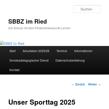
Zum
Inhalt
Such
wechseln
SBBZ im Ried
Die Schule mit dem Förderschwerpunkt Lernen
Hauptmenü
Start
Schulleben 2025/26
Termine
Informationen
Sonderpädagogischer Dienst
Datenschutzerklärung
Kontakt
Beitrags-
←
Zurück
Weiter
→
Navigation
Unser Sporttag 2025