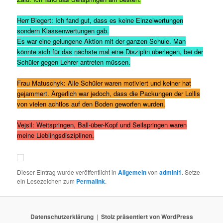
Herr Biegert: Ich fand gut, dass es keine Einzelwertungen
sondern Klassenwertungen gab.
Es war eine gelungene Aktion mit der ganzen Schule. Man
könnte sich für das nächste mal eine Disziplin überlegen, bei der
Schüler gegen Lehrer antreten müssen.
Frau Matuschyk: Alle Schüler waren motiviert und keiner hat
gejammert. Ärgerlich war jedoch, dass die Packungen der Lollis
von vielen achtlos auf den Boden geworfen wurden.
Vejsil: Weitspringen, Ball-über-Kopf und Seilspringen waren
meine Lieblingsdisziplinen.
Dieser Eintrag wurde veröffentlicht in
Allgemein
von
admini1
. Setze
ein Lesezeichen zum
Permalink
.
Datenschutzerklärung
Stolz präsentiert von WordPress